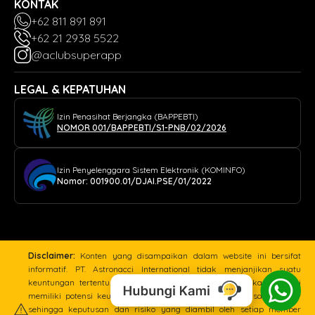
KONTAK
+62 811 891 891
+62 21 2938 5522
@aclubsuperapp
LEGAL & KEPATUHAN
Izin Penasihat Berjangka (BAPPEBTI)
NOMOR 001/BAPPEBTI/S1-PNB/02/2026
Izin Penyelenggara Sistem Elektronik (KOMINFO)
Nomor: 001900.01/DJAI.PSE/01/2022
Disclaimer:
Konten yang disampaikan dalam website ini bersifat
informatif. PT. Astronacci International tidak menjanjikan suatu
keuntungan tertentu. Dalam Transaksi Pialang Berjangka Komoditi
memiliki potensi keuntungan dan risiko kerugian yang sama besar
sehingga keputusan dan risiko yang diambil oleh setiap member