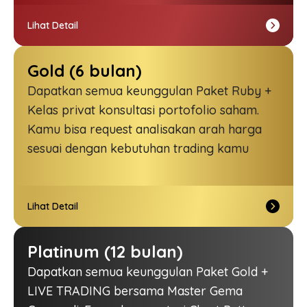
Lihat Detail
Gold (6 bulan)
Dapatkan semua keunggulan Paket Ruby +
Kelas privat konsultasi portofolio saham.
Kamu bisa
request
analisakan arah harga
sesuai dengan kebutuhan trading kamu
Lihat Detail
Platinum (12 bulan)
Dapatkan semua keunggulan Paket Gold +
LIVE TRADING
bersama Master Gema