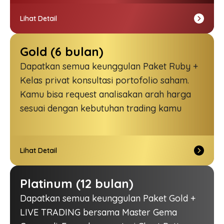
Lihat Detail
Gold (6 bulan)
Dapatkan semua keunggulan Paket Ruby +
Kelas privat konsultasi portofolio saham.
Kamu bisa
request
analisakan arah harga
sesuai dengan kebutuhan trading kamu
Lihat Detail
Platinum (12 bulan)
Dapatkan semua keunggulan Paket Gold +
LIVE TRADING
bersama Master Gema